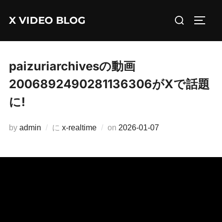
コ
検
X VIDEO BLOG
ン
サイド
索
テ
対
ン
象:
ツ
paizuriarchivesの動画
へ
2006892490281136306がXで話題
ス
に!
キ
ッ
投
by
admin
に
x-realtime
on
2026-01-07
プ
稿
日: