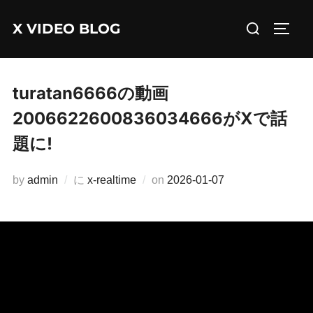
コ
検
X VIDEO BLOG
ン
サイド
索
テ
対
ン
象:
ツ
turatan6666の動画
へ
2006622600836034666がXで話
ス
題に!
キ
ッ
投
by
admin
に
x-realtime
on
2026-01-07
プ
稿
日: