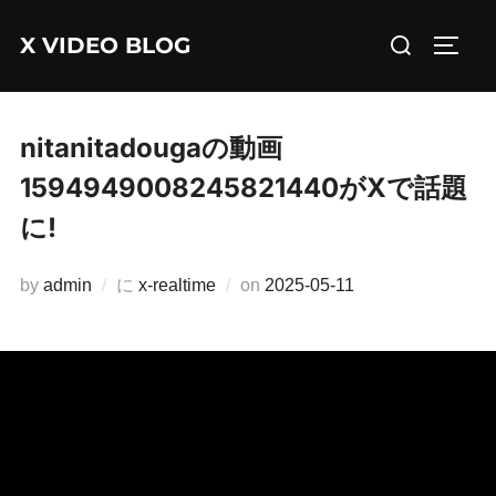
コ
検
X VIDEO BLOG
ン
サイド
索
テ
対
ン
象:
ツ
nitanitadougaの動画
へ
1594949008245821440がXで話題
ス
に!
キ
ッ
投
by
admin
に
x-realtime
on
2025-05-11
プ
稿
日: