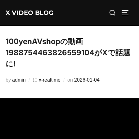
コ
検
X VIDEO BLOG
ン
サイド
索
テ
対
ン
象:
ツ
100yenAVshopの動画
へ
1988754463826559104がXで話題
ス
に!
キ
ッ
投
by
admin
に
x-realtime
on
2026-01-04
プ
稿
日: