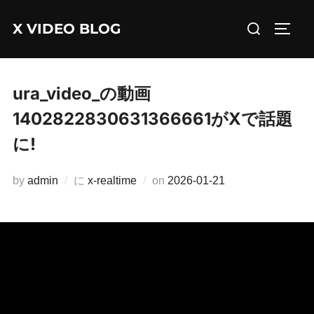
コ
検
X VIDEO BLOG
ン
サイド
索
テ
対
ン
象:
ツ
ura_video_の動画
へ
1402822830631366661がXで話題
ス
に!
キ
ッ
投
by
admin
に
x-realtime
on
2026-01-21
プ
稿
日: